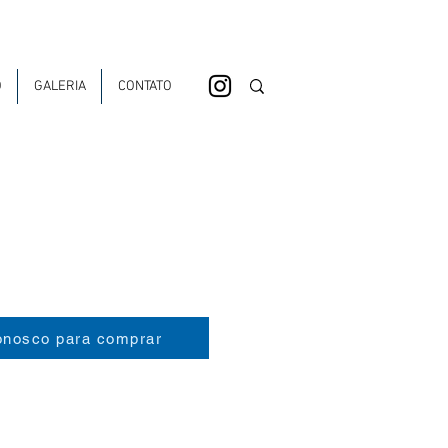
O
GALERIA
CONTATO
onosco para comprar