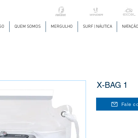
GO
QUEM SOMOS
MERGULHO
SURF | NÁUTICA
NATAÇÃ
X-BAG 1
Fale c