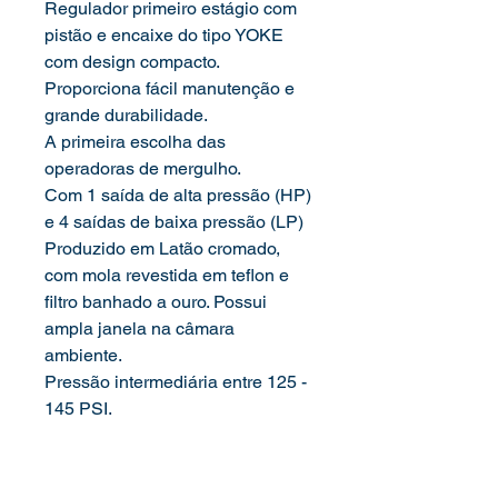
Regulador primeiro estágio com
pistão e encaixe do tipo YOKE
com design compacto.
Proporciona fácil manutenção e
grande durabilidade.
A primeira escolha das
operadoras de mergulho.
Com 1 saída de alta pressão (HP)
e 4 saídas de baixa pressão (LP)
Produzido em Latão cromado,
com mola revestida em teflon e
filtro banhado a ouro. Possui
ampla janela na câmara
ambiente.
Pressão intermediária entre 125 -
145 PSI.
Todos os reguladores 1º estágio
FUN DIVE possuem certificação
europeia CE 0474, gravações no