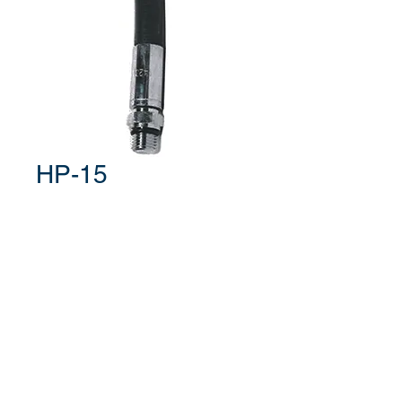
HP-15
Mangueira de alta pressão para
manômetro
400 BAR/5.800 PSI
15cm de comprimento
Fale conosco para comprar