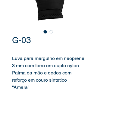
G-03
Luva para mergulho em neoprene
3 mm com forro em duplo nylon
Palma da mão e dedos com
reforço em couro sintetico
“Amara”
Tira elástica com velcro para
melhor fechamento e fixação no
punho.
Disponível nos tamanhos:
XS, S, M, L, XL e 2XL