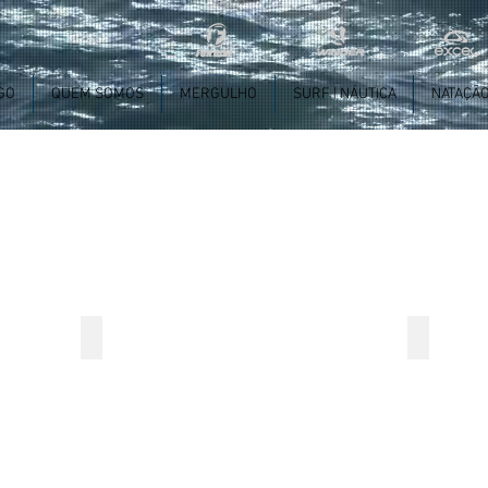
GO
QUEM SOMOS
MERGULHO
SURF | NÁUTICA
NATAÇÃ
XJOY7
XJOY14