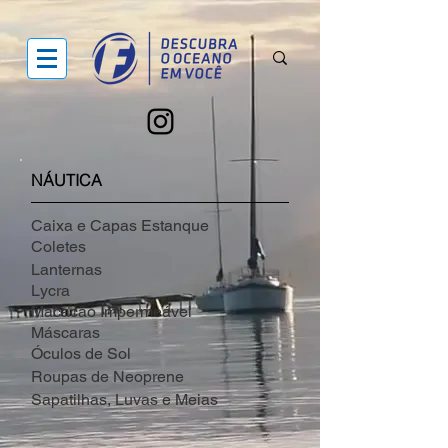
NÁUTICA
Caixa e Capas Estanque
Coletes
Lanternas
Lycra
Macacão Impermeável
Máscaras
Óculos de Sol
Roupas de Neoprene
Sapatilhas, Luvas e Meias